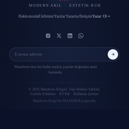
MODERN AKIL
·
ESTETIK RUH
Hakkımızda
Ekibimiz
Yazılar
Yazarlar
İletişim
Yazar Ol
Manifesto'dan her hafta seçkin yazılar doğrudan mail
kutunda.
© 2026 Manifesto Dergisi. Tüm Hakları Saklıdır.
Gizlilik Politikası
KVKK
Kullanım Şartları
Manifesto Dergi bir MASKDER projesidir.