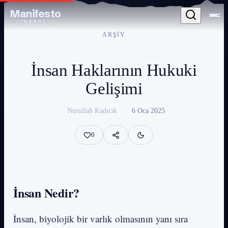
Manifesto
DERGİ
ARŞIV
İnsan Haklarının Hukuki
Gelişimi
Nurullah Kadıcık
·
6 Oca 2025
0
İnsan Nedir?
İnsan, biyolojik bir varlık olmasının yanı sıra