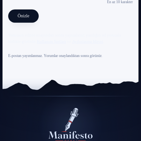
En az 10 karakter
Önizle
Yorumun editör onayından sonra yayımlanır; yazdığın ad yorumla
birlikte görünür.
Kullanım Şartları
ve
Aydınlatma Metni
.
E-postan yayımlanmaz. Yorumlar onaylandıktan sonra görünür.