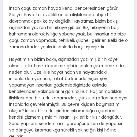
İnsan çoğu zaman hayatı kendi penceresinden görür.
Sosyal hayatta, özellikle insan ilişkilerinde objektif
davranmak pek kolay değildir. Hayatımız, bizim bakış
açımızdan yazılan bir hikâye gibidir. Biz, hikâyenin baş
kahramanı olarak iyiliğe yabancıysak, bu insanlar da bize
çoğu zaman yapmacık, tehlikeli, şüpheli gelirler. Belki de o
zamana kadar yanlış insanlarla karşılaşmışızdır.
Hayatımızın bizim bakış açımızdan yazılmış bir hikâye
olması, etrafımıza kendimiz gibi insanları çekmemize de
neden olur. Özellikle hayatından ve hayatındaki
insanlardan yakınan, fakat bu konuda hiçbir şey
yapamayan insanları gözlemlediğinizde aslında
kendilerinden yakındıklarını görürsünüz. Hoşlanmadıkları
ilişkilerinden bir türlü kopamazlar, çünkü etrafları hep aynı
insanlarla çevrelenmiştir. Bu çevre kişiden bağımsız mı
oluşur? İnsan, bir türlü içinden çıkamadığı o çemberi
kendisi çizmemiş midir? İnsan ilişkileri bir kısır döngüdür.
Sana yapılanı, senden farklı gördüğüne sen de yaparsın
ve döngüyü kıramadıkça sürekli yakındığın kişi hâline
gelirsin.