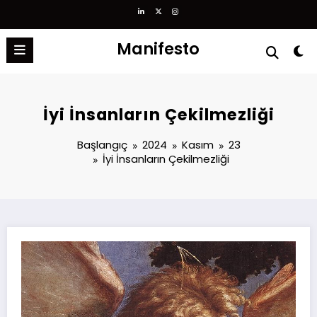
İçeriğe
atla
Manifesto
İyi İnsanların Çekilmezliği
Başlangıç
2024
Kasım
23
İyi İnsanların Çekilmezliği