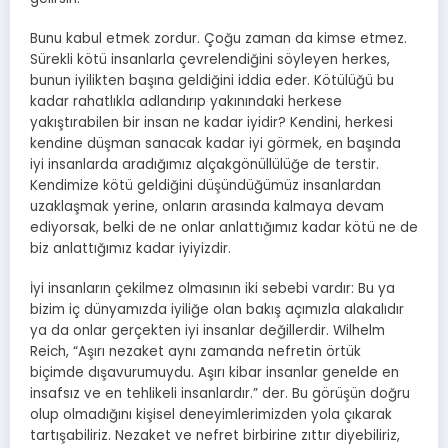
Bunu kabul etmek zordur. Çoğu zaman da kimse etmez.
Sürekli kötü insanlarla çevrelendiğini söyleyen herkes,
bunun iyilikten başına geldiğini iddia eder. Kötülüğü bu
kadar rahatlıkla adlandırıp yakınındaki herkese
yakıştırabilen bir insan ne kadar iyidir? Kendini, herkesi
kendine düşman sanacak kadar iyi görmek, en başında
iyi insanlarda aradığımız alçakgönüllülüğe de terstir.
Kendimize kötü geldiğini düşündüğümüz insanlardan
uzaklaşmak yerine, onların arasında kalmaya devam
ediyorsak, belki de ne onlar anlattığımız kadar kötü ne de
biz anlattığımız kadar iyiyizdir.
İyi insanların çekilmez olmasının iki sebebi vardır: Bu ya
bizim iç dünyamızda iyiliğe olan bakış açımızla alakalıdır
ya da onlar gerçekten iyi insanlar değillerdir. Wilhelm
Reich, “Aşırı nezaket aynı zamanda nefretin örtük
biçimde dışavurumuydu. Aşırı kibar insanlar genelde en
insafsız ve en tehlikeli insanlardır.” der. Bu görüşün doğru
olup olmadığını kişisel deneyimlerimizden yola çıkarak
tartışabiliriz. Nezaket ve nefret birbirine zıttır diyebiliriz,