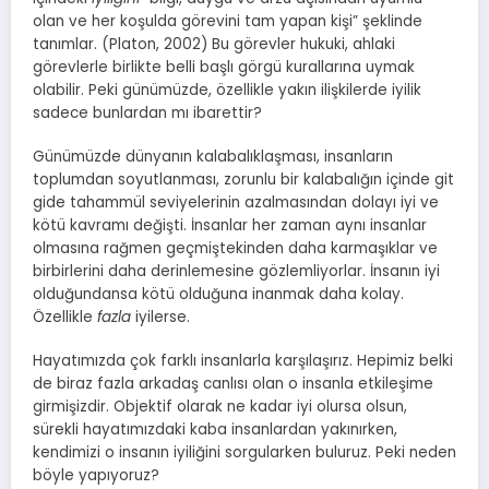
olan ve her koşulda görevini tam yapan kişi” şeklinde
tanımlar. (Platon, 2002) Bu görevler hukuki, ahlaki
görevlerle birlikte belli başlı görgü kurallarına uymak
olabilir. Peki günümüzde, özellikle yakın ilişkilerde iyilik
sadece bunlardan mı ibarettir?
Günümüzde dünyanın kalabalıklaşması, insanların
toplumdan soyutlanması, zorunlu bir kalabalığın içinde git
gide tahammül seviyelerinin azalmasından dolayı iyi ve
kötü kavramı değişti. İnsanlar her zaman aynı insanlar
olmasına rağmen geçmiştekinden daha karmaşıklar ve
birbirlerini daha derinlemesine gözlemliyorlar. İnsanın iyi
olduğundansa kötü olduğuna inanmak daha kolay.
Özellikle
fazla
iyilerse.
Hayatımızda çok farklı insanlarla karşılaşırız. Hepimiz belki
de biraz fazla arkadaş canlısı olan o insanla etkileşime
girmişizdir. Objektif olarak ne kadar iyi olursa olsun,
sürekli hayatımızdaki kaba insanlardan yakınırken,
kendimizi o insanın iyiliğini sorgularken buluruz. Peki neden
böyle yapıyoruz?