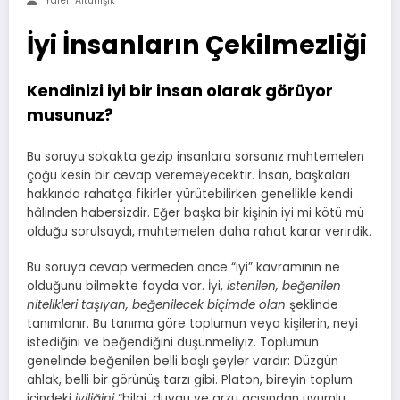
Yaren Altunişik
İyi İnsanların Çekilmezliği
Kendinizi iyi bir insan olarak görüyor
musunuz?
Bu soruyu sokakta gezip insanlara sorsanız muhtemelen
çoğu kesin bir cevap veremeyecektir. İnsan, başkaları
hakkında rahatça fikirler yürütebilirken genellikle kendi
hâlinden habersizdir. Eğer başka bir kişinin iyi mi kötü mü
olduğu sorulsaydı, muhtemelen daha rahat karar verirdik.
Bu soruya cevap vermeden önce “iyi” kavramının ne
olduğunu bilmekte fayda var. İyi,
istenilen, beğenilen
nitelikleri taşıyan, beğenilecek biçimde olan
şeklinde
tanımlanır. Bu tanıma göre toplumun veya kişilerin, neyi
istediğini ve beğendiğini düşünmeliyiz. Toplumun
genelinde beğenilen belli başlı şeyler vardır: Düzgün
ahlak, belli bir görünüş tarzı gibi. Platon, bireyin toplum
içindeki
iyiliğini
“bilgi, duygu ve arzu açısından uyumlu